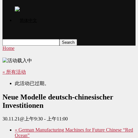
Home
« 所有活动
此活动已过期。
Neue Modelle deutsch-chinesischer
Investitionen
30.11.21@上午9:30
-
上午11:00
«
German Manufacturing Machines for Future Chinese “Red
Ocean”