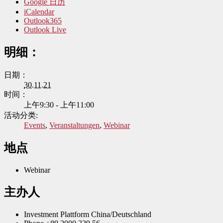
Google 日历
iCalendar
Outlook365
Outlook Live
明细：
日期：
30.11.21
时间：
上午9:30 - 上午11:00
活动分类:
Events
,
Veranstaltungen
,
Webinar
地点
Webinar
主办人
Investment Plattform China/Deutschland