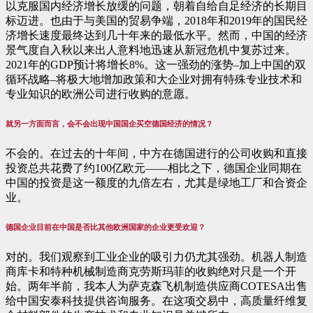
以克服国内经济增长放缓的问题，朝着自给自足经济的长期目
标迈进。也由于与美国的贸易争端，2018年和2019年的国民经
济增长速度最终达到几十年来的最低水平。然而，中国的经济
景气度自入秋以来出人意料地迅速从新冠危机中复苏过来。
2021年的GDP预计将增长8%。这一强劲的涨势–加上中国的双
循环战略–将极大地增加政策和大企业对拥有特殊专业技术和
专业知识的欧洲公司进行收购的意愿。
就另一方面而言，会不会出现中国国企买空德国经济的情况？
不会的。在过去的十年间，中方在德国进行的公司收购和直接
投资总共花费了约100亿欧元——相比之下，德国企业同期在
中国的投资是这一额度的九倍左右，尤其是绿地工厂和合资企
业。
德国企业目前在中国是否比其他欧洲国家的企业更受欢迎？
对的。我们观察到工业企业的吸引力仍尤其强劲。机器人制造
商库卡和特种机械制造商克劳斯玛菲的收购绝对只是一个开
始。两年半前，我本人为萨克森飞机制造供应商COTESA出售
给中国安泰科技提供咨询服务。在这项交易中，高质量纤维复