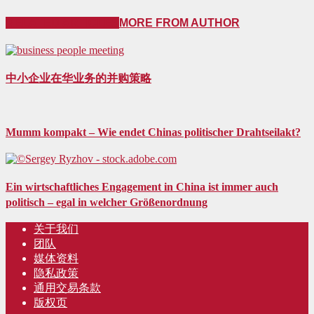
RELATED ARTICLES
MORE FROM AUTHOR
中小企业在华业务的并购策略
Mumm kompakt – Wie endet Chinas politischer Drahtseilakt?
Ein wirtschaftliches Engagement in China ist immer auch
politisch – egal in welcher Größenordnung
关于我们
团队
媒体资料
隐私政策
通用交易条款
版权页