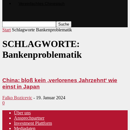
Start
Schlagworte
Bankenproblematik
SCHLAGWORTE:
Bankenproblematik
China: bloß kein ‚verlorenes Jahrzehnt‘ wie
einst in Japan
Falko Bozicevic
-
19. Januar 2024
0
Über uns
Ansprechpartner
Investment Plattform
Mediadaten