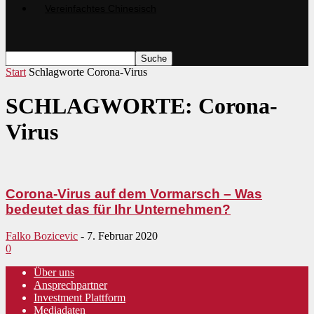
Start
Schlagworte
Corona-Virus
SCHLAGWORTE: Corona-
Virus
Corona-Virus auf dem Vormarsch – Was
bedeutet das für Ihr Unternehmen?
Falko Bozicevic
-
7. Februar 2020
0
Über uns
Ansprechpartner
Investment Plattform
Mediadaten