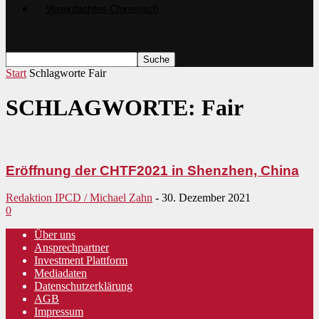
Start
Schlagworte
Fair
SCHLAGWORTE: Fair
Eröffnung der CHTF2021 in Shenzhen, China
Redaktion IPCD / Michael Zahn
-
30. Dezember 2021
0
Über uns
Ansprechpartner
Investment Plattform
Mediadaten
Datenschutzerklärung
AGB
Impressum