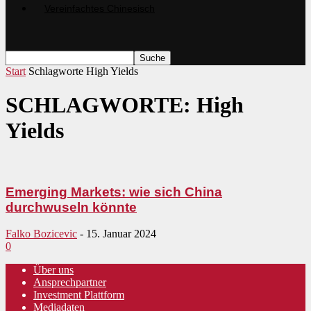
Start
Schlagworte
High Yields
SCHLAGWORTE: High
Yields
Emerging Markets: wie sich China
durchwuseln könnte
Falko Bozicevic
-
15. Januar 2024
0
Über uns
Ansprechpartner
Investment Plattform
Mediadaten