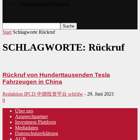
Start
Schlagworte
Rückruf
SCHLAGWORTE: Rückruf
Rückruf von Hunderttausenden Tesla
Fahrzeugen in China
Redaktion IPCD 中德投资平台 whl/dw
-
29. Juni 2021
0
Über uns
Ansprechpartner
Investment Plattform
Mediadaten
Datenschutzerklärung
AGB