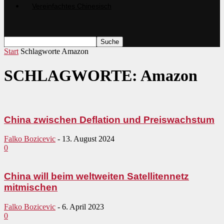
Start
Schlagworte
Amazon
SCHLAGWORTE: Amazon
China zwischen Deflation und Preiswachstum
Falko Bozicevic
-
13. August 2024
0
China will beim weltweiten Satellitennetz
mitmischen
Falko Bozicevic
-
6. April 2023
0