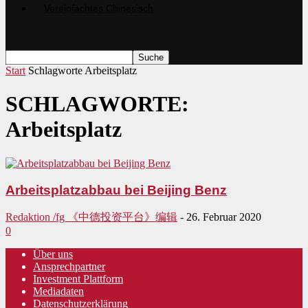
Start
Schlagworte
Arbeitsplatz
SCHLAGWORTE:
Arbeitsplatz
Arbeitsplatzabbau bei Beijing Benz
Redaktion /fg 《中德投资平台》编辑
-
26. Februar 2020
0
Über uns
Ansprechpartner
Investment Plattform
Mediadaten
Datenschutzerklärung