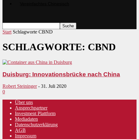
Start
Schlagworte
CBND
SCHLAGWORTE: CBND
Duisburg: Innovationsbrücke nach China
Robert Steininger
-
31. Juli 2020
0
Über uns
Ansprechpartner
Investment Plattform
Mediadaten
Datenschutzerklärung
AGB
Impressum