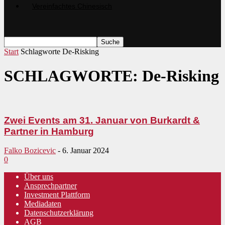
Start
Schlagworte
De-Risking
SCHLAGWORTE: De-Risking
Zwei Events am 31. Januar von Burkardt &
Partner in Hamburg
Falko Bozicevic
-
6. Januar 2024
0
Über uns
Ansprechpartner
Investment Plattform
Mediadaten
Datenschutzerklärung
AGB