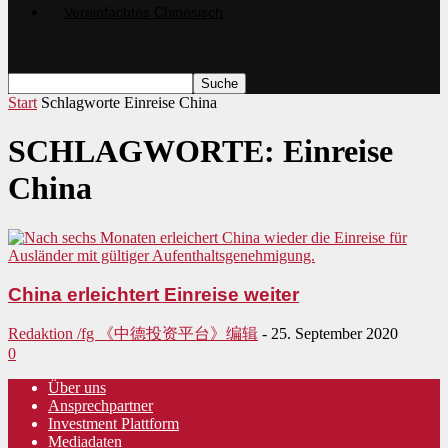
Start
Schlagworte
Einreise China
SCHLAGWORTE: Einreise
China
China erleichtert Einreise weiter
Redaktion /fg 《中德投资平台》编辑
-
25. September 2020
0
Über uns
Ansprechpartner
Investment Plattform
Mediadaten