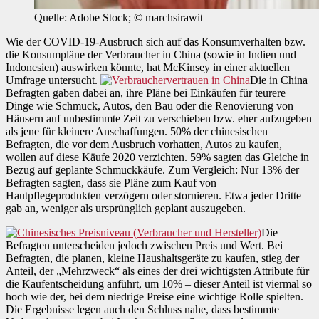
Quelle: Adobe Stock; © marchsirawit
Wie der COVID-19-Ausbruch sich auf das Konsumverhalten bzw.
die Konsumpläne der Verbraucher in China (sowie in Indien und
Indonesien) auswirken könnte, hat McKinsey in einer aktuellen
Umfrage untersucht.
Die in China
Befragten gaben dabei an, ihre Pläne bei Einkäufen für teurere
Dinge wie Schmuck, Autos, den Bau oder die Renovierung von
Häusern auf unbestimmte Zeit zu verschieben bzw. eher aufzugeben
als jene für kleinere Anschaffungen. 50% der chinesischen
Befragten, die vor dem Ausbruch vorhatten, Autos zu kaufen,
wollen auf diese Käufe 2020 verzichten. 59% sagten das Gleiche in
Bezug auf geplante Schmuckkäufe. Zum Vergleich: Nur 13% der
Befragten sagten, dass sie Pläne zum Kauf von
Hautpflegeprodukten verzögern oder stornieren. Etwa jeder Dritte
gab an, weniger als ursprünglich geplant auszugeben.
Die
Befragten unterscheiden jedoch zwischen Preis und Wert. Bei
Befragten, die planen, kleine Haushaltsgeräte zu kaufen, stieg der
Anteil, der „Mehrzweck“ als eines der drei wichtigsten Attribute für
die Kaufentscheidung anführt, um 10% – dieser Anteil ist viermal so
hoch wie der, bei dem niedrige Preise eine wichtige Rolle spielten.
Die Ergebnisse legen auch den Schluss nahe, dass bestimmte