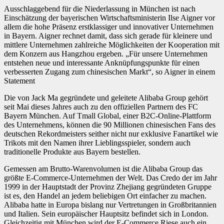
Ausschlaggebend für die Niederlassung in München ist nach
Einschätzung der bayerischen Wirtschaftsministerin Ilse Aigner vor
allem die hohe Präsenz erstklassiger und innovativer Unternehmen
in Bayern. Aigner rechnet damit, dass sich gerade für kleinere und
mittlere Unternehmen zahlreiche Möglichkeiten der Kooperation mit
dem Konzern aus Hangzhou ergeben. „Für unsere Unternehmen
entstehen neue und interessante Anknüpfungspunkte für einen
verbesserten Zugang zum chinesischen Markt“, so Aigner in einem
Statement
Die von Jack Ma gegründete und geleitete Alibaba Group gehört
seit Mai dieses Jahres auch zu den offiziellen Partnern des FC
Bayern München. Auf Tmall Global, einer B2C-Online-Plattform
des Unternehmens, können die 90 Millionen chinesischen Fans des
deutschen Rekordmeisters seither nicht nur exklusive Fanartikel wie
Trikots mit den Namen ihrer Lieblingsspieler, sondern auch
traditionelle Produkte aus Bayern bestellen.
Gemessen am Brutto-Warenvolumen ist die Alibaba Group das
größte E-Commerce-Unternehmen der Welt. Das Credo der im Jahr
1999 in der Hauptstadt der Provinz Zhejiang gegründeten Gruppe
ist es, den Handel an jedem beliebigen Ort einfacher zu machen.
Alibaba hatte in Europa bislang nur Vertretungen in Großbritannien
und Italien. Sein europäischer Hauptsitz befindet sich in London.
Gleichzeitig mit München wird der E-Commerce Riese auch ein