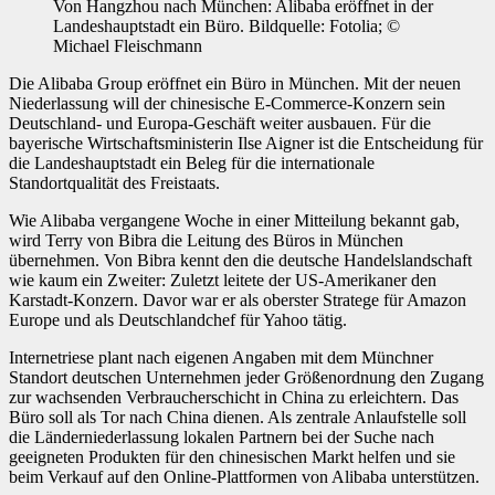
Von Hangzhou nach München: Alibaba eröffnet in der
Landeshauptstadt ein Büro. Bildquelle: Fotolia; ©
Michael Fleischmann
Die Alibaba Group eröffnet ein Büro in München. Mit der neuen
Niederlassung will der chinesische E-Commerce-Konzern sein
Deutschland- und Europa-Geschäft weiter ausbauen. Für die
bayerische Wirtschaftsministerin Ilse Aigner ist die Entscheidung für
die Landeshauptstadt ein Beleg für die internationale
Standortqualität des Freistaats.
Wie Alibaba vergangene Woche in einer Mitteilung bekannt gab,
wird Terry von Bibra die Leitung des Büros in München
übernehmen. Von Bibra kennt den die deutsche Handelslandschaft
wie kaum ein Zweiter: Zuletzt leitete der US-Amerikaner den
Karstadt-Konzern. Davor war er als oberster Stratege für Amazon
Europe und als Deutschlandchef für Yahoo tätig.
Internetriese plant nach eigenen Angaben mit dem Münchner
Standort deutschen Unternehmen jeder Größenordnung den Zugang
zur wachsenden Verbraucherschicht in China zu erleichtern. Das
Büro soll als Tor nach China dienen. Als zentrale Anlaufstelle soll
die Länderniederlassung lokalen Partnern bei der Suche nach
geeigneten Produkten für den chinesischen Markt helfen und sie
beim Verkauf auf den Online-Plattformen von Alibaba unterstützen.