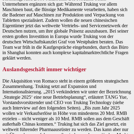
Unternehmen ergänzen sich gut: Während Truking vor allem
Maschinen baut, die flüssige Medikamente verarbeiten, haben sich
die Badener auf Maschinen zur Produktion und Verpackung von
Tabletten spezialisiert. Zudem wollen die neuen chinesischen
Eigentümer jetzt das weltweite Vertriebs- und Servicenetzwerk der
Deutschen nutzen, um ihre globale Präsenz auszubauen. Bei seiner
ersten großen Investition in Europa wurde Truking von der
deutschen Wirtschaftskanzlei Graf von Westphalen beraten. Das
Team war früh in die Kaufgespräche eingebunden, durch das Büro
in Shanghai konnten auch komplexe kapitalmarktrechtliche Fragen
geklärt werden.
Auslandsgeschäft immer wichtiger
Die Akquisition von Romaco steht in einem größeren strategischen
Zusammenhang. Truking setzt auf Expansion und
Internationalisierung. „2015 verkündeten wir unter der Bezeichnung
‚Strategie 2025‘ eine neue Betriebsplanung“, erläutert TANG Yue,
Vorstandsvorsitzender und CEO von Truking Technology (siehe
auch Interview auf den folgenden Seiten). „Bis zum Jahr 2025
wollen wir Verkaufserlöse in Höhe von mindestens 20 Mrd. RMB
erzielen – nicht weniger als 10 Mrd. RMB sollen aus dem Geschäft
außerhalb Chinas kommen.“ Truking hat sich das Ziel gesetzt, ein
weltweit führender Pharmaausrüster zu werden. Das kann aber nur