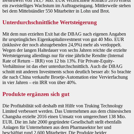
Bestellwert von 143,7 Mio. EUR verzeichnete Romaco 2016 erneut
ein zweistelliges Wachstum im Auftragseingang. Mittlerweile stehen
bei dem Mittelständler 550 Mitarbeiter in Lohn und Brot.
Unterdurchschnittliche Wertsteigerung
Mit dem nun erzielten Exit hat die DBAG nach eigenen Angaben
ihr ursprüngliches Eigenkapitalinvestment von gut 40 Mio. EUR
(inklusive der noch abzugebenden 24,9%) mehr als verdoppelt.
Wegen der langen Haltedauer von sechs Jahren reichte die erzielte
Wertsteigerung allerdings nur für eine jährliche Rendite (Internal
Rate of Return – IRR) von 12 bis 13%. Für Private-Equity-
Verhältnisse ist das eher unterdurchschnittlich. Auch die DBAG
schnitt mit anderen Investments schon deutlich besser ab: So brachte
die nach China verkaufte Broetje-Automation eine Vervierfachung
in vier Jahren – ein IRR von über 40%.
Produkte ergänzen sich gut
Die Profitabilität soll deshalb mit Hilfe von Truking Technology
Limited verbessert werden. Das Unternehmen aus dem chinesischen
Changsha erzielte 2016 einen Umsatz von umgerechnet 138 Mio.
EUR. Die im Jahr 2000 gegründete Gesellschaft stellt ebenfalls
Anlagen für Unternehmen aus dem Pharmasektor her und
beschäftigt rund 2.600 Mitarbeiter. Die Produkte beider