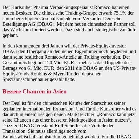
Der Karlsruher Pharma-Verpackungsspezialist Romaco hat einen
neuen Besitzer. Die chinesische Truking-Gruppe erwarb 75,1% der
stimmberechtigten Geschäftsanteile vom Verkäufer Deutsche
Beteiligungs AG (DBAG). Mit dem neuen chinesischen Partner soll
das Wachstum forciert werden. Dazu sind auch strategische Zukäufe
geplant.
In den kommenden drei Jahren will der Private-Equity-Investor
DBAG den Übergang an den neuen Eigentümer noch begleiten und
dann seine restlichen Romaco-Anteile an Truking verkaufen. Der
Gesamtpreis liegt bei 150 Mio. EUR – mehr als das Doppelte des
Betrags von 61 Mio. EUR, den 2011 die DBAG an den US-Private-
Equity-Fonds Robbins & Myers für den deutschen
Spezialmaschinenbauer gezahlt hatte.
Bessere Chancen in Asien
Der Deal ist für den chinesischen Käufer der Startschuss seiner
geplanten internationalen Expansion. Und für die Karlsruher wird es
dadurch in einem riesigen neuen Markt leichter: „Romaco kann jetzt
seine Chancen aus einer besseren Marktposition in Asien nutzen“,
skizziert DBAG-Vorstand Rolf Scheffels die Vorteile der
Transaktion. Sie muss allerdings noch vom
Bundeswirtschaftsministerium genehmigt werden. Für die DBAG