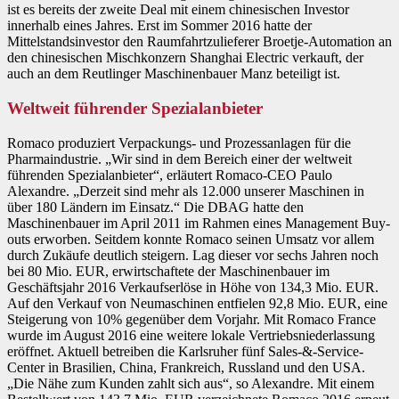
ist es bereits der zweite Deal mit einem chinesischen Investor
innerhalb eines Jahres. Erst im Sommer 2016 hatte der
Mittelstandsinvestor den Raumfahrtzulieferer Broetje-Automation an
den chinesischen Mischkonzern Shanghai Electric verkauft, der
auch an dem Reutlinger Maschinenbauer Manz beteiligt ist.
Weltweit führender Spezialanbieter
Romaco produziert Verpackungs- und Prozessanlagen für die
Pharmaindustrie. „Wir sind in dem Bereich einer der weltweit
führenden Spezialanbieter“, erläutert Romaco-CEO Paulo
Alexandre. „Derzeit sind mehr als 12.000 unserer Maschinen in
über 180 Ländern im Einsatz.“ Die DBAG hatte den
Maschinenbauer im April 2011 im Rahmen eines Management Buy-
outs erworben. Seitdem konnte Romaco seinen Umsatz vor allem
durch Zukäufe deutlich steigern. Lag dieser vor sechs Jahren noch
bei 80 Mio. EUR, erwirtschaftete der Maschinenbauer im
Geschäftsjahr 2016 Verkaufserlöse in Höhe von 134,3 Mio. EUR.
Auf den Verkauf von Neumaschinen entfielen 92,8 Mio. EUR, eine
Steigerung von 10% gegenüber dem Vorjahr. Mit Romaco France
wurde im August 2016 eine weitere lokale Vertriebsniederlassung
eröffnet. Aktuell betreiben die Karlsruher fünf Sales-&-Service-
Center in Brasilien, China, Frankreich, Russland und den USA.
„Die Nähe zum Kunden zahlt sich aus“, so Alexandre. Mit einem