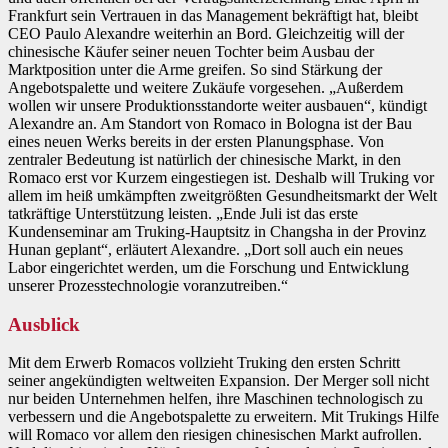
Frankfurt sein Vertrauen in das Management bekräftigt hat, bleibt
CEO Paulo Alexandre weiterhin an Bord. Gleichzeitig will der
chinesische Käufer seiner neuen Tochter beim Ausbau der
Marktposition unter die Arme greifen. So sind Stärkung der
Angebotspalette und weitere Zukäufe vorgesehen. „Außerdem
wollen wir unsere Produktionsstandorte weiter ausbauen“, kündigt
Alexandre an. Am Standort von Romaco in Bologna ist der Bau
eines neuen Werks bereits in der ersten Planungsphase. Von
zentraler Bedeutung ist natürlich der chinesische Markt, in den
Romaco erst vor Kurzem eingestiegen ist. Deshalb will Truking vor
allem im heiß umkämpften zweitgrößten Gesundheitsmarkt der Welt
tatkräftige Unterstützung leisten. „Ende Juli ist das erste
Kundenseminar am Truking-Hauptsitz in Changsha in der Provinz
Hunan geplant“, erläutert Alexandre. „Dort soll auch ein neues
Labor eingerichtet werden, um die Forschung und Entwicklung
unserer Prozesstechnologie voranzutreiben.“
Ausblick
Mit dem Erwerb Romacos vollzieht Truking den ersten Schritt
seiner angekündigten weltweiten Expansion. Der Merger soll nicht
nur beiden Unternehmen helfen, ihre Maschinen technologisch zu
verbessern und die Angebotspalette zu erweitern. Mit Trukings Hilfe
will Romaco vor allem den riesigen chinesischen Markt aufrollen.