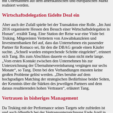
mit Übernahmen auf dem amerikanischen und europäischen Markt
realisiert werden.
Wirtschaftsdelegation fädelte Deal ein
Aber auch der Zufall spielte bei der Transaktion eine Rolle. „Im Juni
2016 organisierte Hessen den Besuch einer Wirtschaftsdelegation in
Hunan“, erzählt Tang. Eine Station der Reise war eine Visite bei
Truking. Mitgereisten Vertretern von Anwaltskanzleien und
Investmentbanken fiel auf, dass das Unternehmen ein passender
Partner für Romaco sei, für den die DBAG gerade einen Käufer
suchte. „Schnell wurden entsprechende Schritte eingeleitet“, erinnert
sich Tang. Bis zum Abschluss dauerte es dann nicht mehr lange.
„Vom ersten Kontakt zwischen den Unternehmen bis zur
Unterzeichnung der Übernahmevereinbarung vergingen nur sechs
Monate“, so Tang. Denn bei den Verhandlungen mussten keine
großen Probleme gelöst werden. „Dies beruhte auf dem
hochgradigen Matching der strategischen Bedürfnisse beider Seiten,
der Kenntnis über die Stärken des jeweiligen Partners und dem
daraus resultierenden hohen Vertrauen“, erläutert Tang.
Vertrauen in bisheriges Management
Da Truking mit der Performance seines Targets sehr zufrieden ist
und auch öffentlich bei der Vertragsunterzeichnung Ende April in