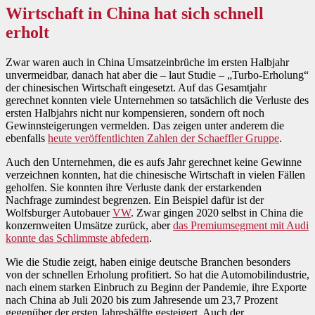
Wirtschaft in China hat sich schnell
erholt
Zwar waren auch in China Umsatzeinbrüche im ersten Halbjahr
unvermeidbar, danach hat aber die – laut Studie – „Turbo-Erholung“
der chinesischen Wirtschaft eingesetzt. Auf das Gesamtjahr
gerechnet konnten viele Unternehmen so tatsächlich die Verluste des
ersten Halbjahrs nicht nur kompensieren, sondern oft noch
Gewinnsteigerungen vermelden. Das zeigen unter anderem die
ebenfalls
heute veröffentlichten Zahlen der Schaeffler Gruppe
.
Auch den Unternehmen, die es aufs Jahr gerechnet keine Gewinne
verzeichnen konnten, hat die chinesische Wirtschaft in vielen Fällen
geholfen. Sie konnten ihre Verluste dank der erstarkenden
Nachfrage zumindest begrenzen. Ein Beispiel dafür ist der
Wolfsburger Autobauer
VW
. Zwar gingen 2020 selbst in China die
konzernweiten Umsätze zurück, aber
das Premiumsegment mit Audi
konnte das Schlimmste abfedern
.
Wie die Studie zeigt, haben einige deutsche Branchen besonders
von der schnellen Erholung profitiert. So hat die Automobilindustrie,
nach einem starken Einbruch zu Beginn der Pandemie, ihre Exporte
nach China ab Juli 2020 bis zum Jahresende um 23,7 Prozent
gegenüber der ersten Jahreshälfte gesteigert. Auch der