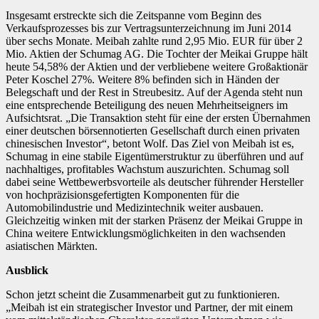
Insgesamt erstreckte sich die Zeitspanne vom Beginn des
Verkaufsprozesses bis zur Vertragsunterzeichnung im Juni 2014
über sechs Monate. Meibah zahlte rund 2,95 Mio. EUR für über 2
Mio. Aktien der Schumag AG. Die Tochter der Meikai Gruppe hält
heute 54,58% der Aktien und der verbliebene weitere Großaktionär
Peter Koschel 27%. Weitere 8% befinden sich in Händen der
Belegschaft und der Rest in Streubesitz. Auf der Agenda steht nun
eine entsprechende Beteiligung des neuen Mehrheitseigners im
Aufsichtsrat. „Die Transaktion steht für eine der ersten Übernahmen
einer deutschen börsennotierten Gesellschaft durch einen privaten
chinesischen Investor“, betont Wolf. Das Ziel von Meibah ist es,
Schumag in eine stabile Eigentümerstruktur zu überführen und auf
nachhaltiges, profitables Wachstum auszurichten. Schumag soll
dabei seine Wettbewerbsvorteile als deutscher führender Hersteller
von hochpräzisionsgefertigten Komponenten für die
Automobilindustrie und Medizintechnik weiter ausbauen.
Gleichzeitig winken mit der starken Präsenz der Meikai Gruppe in
China weitere Entwicklungsmöglichkeiten in den wachsenden
asiatischen Märkten.
Ausblick
Schon jetzt scheint die Zusammenarbeit gut zu funktionieren.
„Meibah ist ein strategischer Investor und Partner, der mit einem