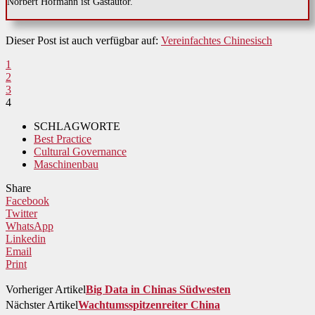
Norbert Hofmann ist Gastautor.
Dieser Post ist auch verfügbar auf:
Vereinfachtes Chinesisch
1
2
3
4
SCHLAGWORTE
Best Practice
Cultural Governance
Maschinenbau
Share
Facebook
Twitter
WhatsApp
Linkedin
Email
Print
Vorheriger Artikel
Big Data in Chinas Südwesten
Nächster Artikel
Wachtumsspitzenreiter China